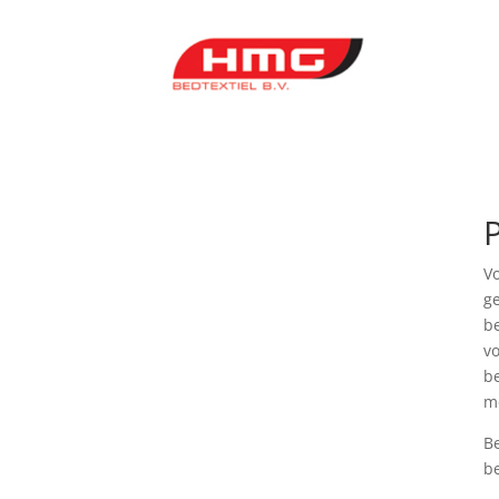
V
g
b
v
be
m
B
b