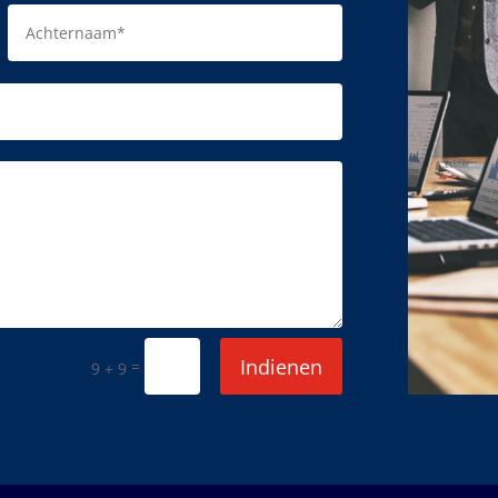
Indienen
=
9 + 9