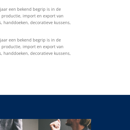
 jaar een bekend begrip is in de
e productie, import en export van
s, handdoeken, decoratieve kussens,
 jaar een bekend begrip is in de
e productie, import en export van
s, handdoeken, decoratieve kussens,